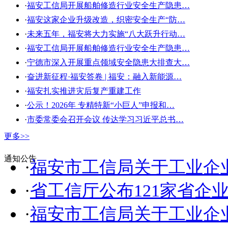
·
福安工信局开展船舶修造行业安全生产隐患…
·
福安这家企业升级改造，织密安全生产“防…
·
未来五年，福安将大力实施“八大跃升行动…
·
福安工信局开展船舶修造行业安全生产隐患…
·
宁德市深入开展重点领域安全隐患大排查大…
·
奋进新征程·福安答卷 | 福安：融入新能源…
·
福安扎实推进灾后复产重建工作
·
公示！2026年 专精特新“小巨人”申报和…
·
市委常委会召开会议 传达学习习近平总书…
更多>>
通知公告
·
福安市工信局关于工业企
·
省工信厅公布121家省企
·
福安市工信局关于工业企