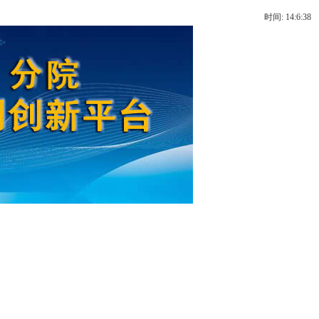
时间:
14:6:39