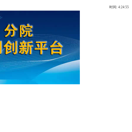
时间:
4:24:56